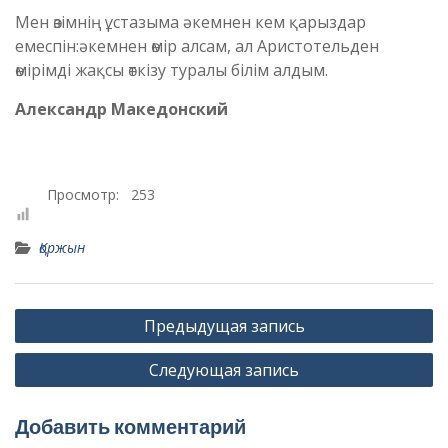
Мен өзімнің ұстазыма әкемнен кем қарыздар
емеспін:әкемнен өмір алсам, ал Аристотельден
өмірімді жақсы өткізу туралы білім алдым.
Александр Македонский
Просмотр:
253
Қоржын
Навигация
Предыдущая запись
по
Следующая запись
записям
Добавить комментарий