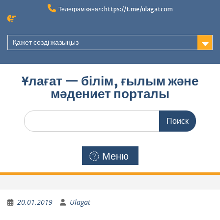
Перейти
Телеграм канал: https://t.me/ulagatcom
к
содержимому
Қажет сөзді жазыңыз
Ұлағат — білім, ғылым және
мәдениет порталы
Поиск
по:
Меню
20.01.2019
Ulagat