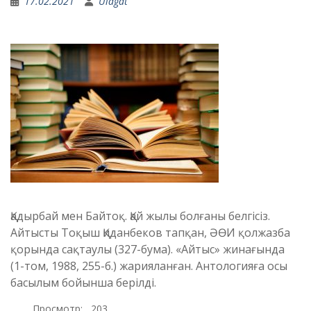
17.02.2021
Ulagat
Қадырбай мен Байтоқ. Қай жылы болғаны белгісіз.
Айтысты Тоқыш Қиданбеков тапқан, ӘӨИ қолжазба
қорында сақтаулы (327-бума). «Айтыс» жинағында
(1-том, 1988, 255-б.) жарияланған. Антологияға осы
басылым бойынша берілді.
Просмотр:
203