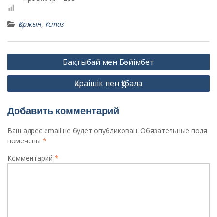
Қоржын
,
Ұстаз
Навигация
Бақтыбай мен Бәйімбет
по
Қараішік пен Қубала
записям
Добавить комментарий
Ваш адрес email не будет опубликован.
Обязательные поля
помечены
*
Комментарий
*