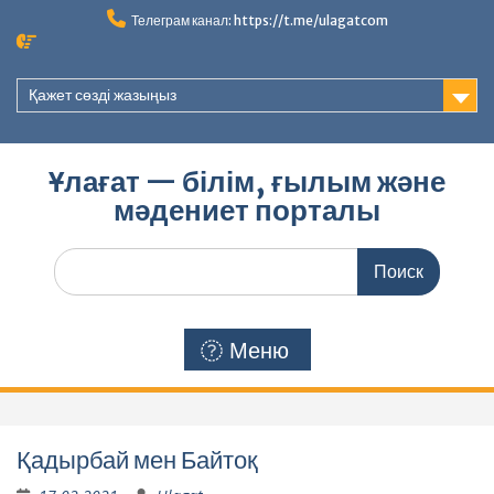
Перейти
Телеграм канал: https://t.me/ulagatcom
к
содержимому
Қажет сөзді жазыңыз
Ұлағат — білім, ғылым және
мәдениет порталы
Поиск
по:
Меню
Қадырбай мен Байтоқ