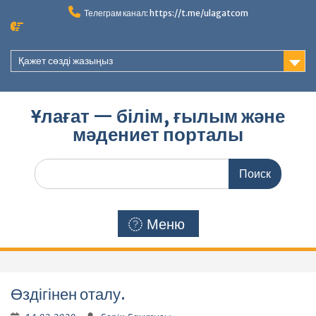
Перейти
Телеграм канал: https://t.me/ulagatcom
к
содержимому
Қажет сөзді жазыңыз
Ұлағат — білім, ғылым және
мәдениет порталы
Поиск
по:
Меню
Өздігінен оталу.