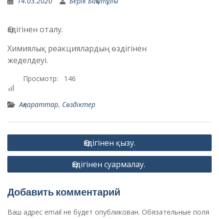
14.03.2020
Берік Бақытұлы
Өздігінен оталу.
Химиялық реакциялардың өздігінен
жеделдеуі.
Просмотр:
146
Ақпараттар
,
Сөздіктер
Навигация
Өздігінен қызу.
по
Өздігінен суармалау.
записям
Добавить комментарий
Ваш адрес email не будет опубликован.
Обязательные поля