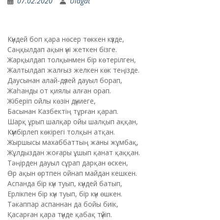
07.02.2020
Ulagat
Күндей боп қара нөсер төккен күзде,
Саңқылдап ақын үні жеткен бізге.
Жарқылдап толқынмен бір көтерілген,
Жалтылдап жалғыз желкен көк теңізде.
Даусынан алай-дүлей дауыл борап,
Жаһанды от қиялы алған орап.
Жіберіп ойлы көзін дүниеге,
Басынан Казбектің тұрған қарап.
Шарқ ұрып шалқар ойы шалқып аққан,
Күмбірлеп көкірегі толқын атқан.
Жыршысы махаббаттың жаны жұмбақ,
Жұлдыздан жоғары ұшып қанат қаққан.
Тәңірден дауыл сұрап дарқан өскен,
Өр ақын өртпен ойнап майдан кешкен.
Аспанда бір күн туып, күндей батып,
Ерлікпен бір күн туып, бір күн өшкен.
Тәкаппар аспаннан да бойы биік,
Қасарған қара түнде қабақ түйіп.