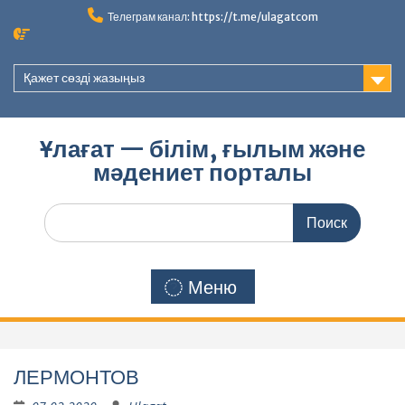
Перейти
Телеграм канал: https://t.me/ulagatcom
к
содержимому
Қажет сөзді жазыңыз
Ұлағат — білім, ғылым және
мәдениет порталы
Поиск
по:
Меню
ЛЕРМОНТОВ