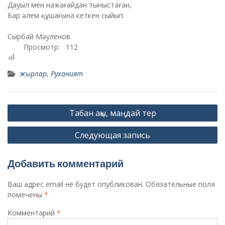
Дауыл мен нажағайдан тыныстаған,
Бар әлем құшағына кеткен сыйып.
Сырбай Мәуленов
Просмотр:
112
жырлар
,
Руханият
Навигация
Табан ақы, маңдай тер
по
Следующая запись
записям
Добавить комментарий
Ваш адрес email не будет опубликован.
Обязательные поля
помечены
*
Комментарий
*