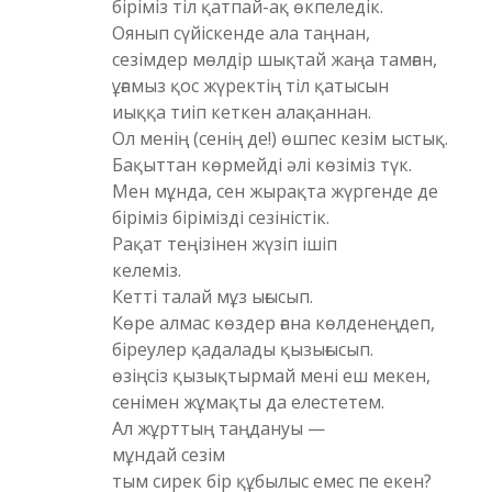
біріміз тіл қатпай-ақ өкпеледік.
Оянып сүйіскенде ала таңнан,
сезімдер мөлдір шықтай жаңа тамған,
ұғамыз қос жүректің тіл қатысын
иыққа тиіп кеткен алақаннан.
Ол менің (сенің де!) өшпес кезім ыстық.
Бақыттан көрмейді әлі көзіміз түк.
Мен мұнда, сен жырақта жүргенде де
біріміз бірімізді сезіністік.
Рақат теңізінен жүзіп ішіп
келеміз.
Кетті талай мұз ығысып.
Көре алмас көздер ғана көлденеңдеп,
біреулер қадалады қызығысып.
өзіңсіз қызықтырмай мені еш мекен,
сенімен жұмақты да елестетем.
Ал жұрттың таңдануы —
мұндай сезім
тым сирек бір құбылыс емес пе екен?