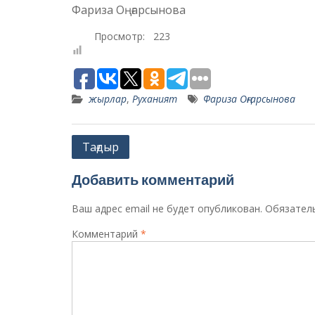
Фариза Оңғарсынова
Просмотр:
223
жырлар
,
Руханият
Фариза Оңғарсынова
Навигация
Тағдыр
по
Добавить комментарий
записям
Ваш адрес email не будет опубликован.
Обязател
Комментарий
*