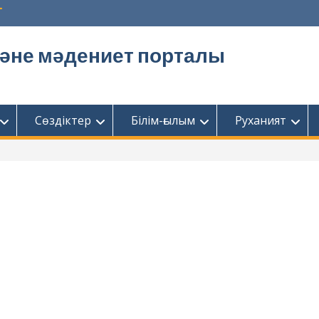
және мәдениет порталы
Сөздіктер
Білім-ғылым
Руханият