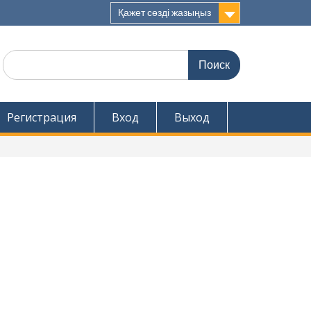
Қажет сөзді жазыңыз
Поиск
по:
Регистрация
Вход
Выход