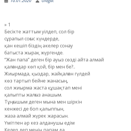
10.01.2020
Ulagat
» 1
Бесікте жаттым уілдеп, сол бір
сұрапыл соғыс күндерде,
қан кешіп біздің әкелер сонау
батыста жырақ жүргенде.
“Жан папа” деген бір ауыз сөзді айта алмай
қалғандар көп қой, бір мен бе?..
Жиырмада, қыздар, жайқалған гүлдей
көз тартып бейне жанасың,
сол жиырма жаста құшақтап мені
қалыпты жалғыз анашым.
Тұңғышым деген мына мен шіркін
кенжесі де боп қалыппын,
жаза алмай жүрек жарасын.
Үмітпен әр кез алданушы едім
Келер деп менің папам да