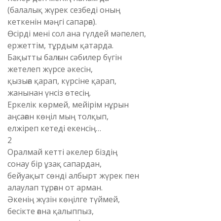
(балалық жүрек сезбеді оның
кеткенін мәңгі сапарға).
Өсірді мені сол ана гүлдей мәпелеп,
ержеттім, тұрдым қатарда.
Бақытты балғын сәбилер бүгін
жетелеп жүрсе әкесін,
қызыға қарап, күрсіне қарап,
жанынан үнсіз өтесің.
Еркелік көрмей, мейірім нұрын
аңсаған көңіл мың толқып,
елжіреп кетеді екенсің…
2
Оралмай кетті әкелер біздің
сонау бір ұзақ сапардан,
бейуақыт сөнді албырт жүрек пен
алаулап тұрған от арман.
Әкенің жүзін көңілге түймей,
бесікте ғана қалыппыз,