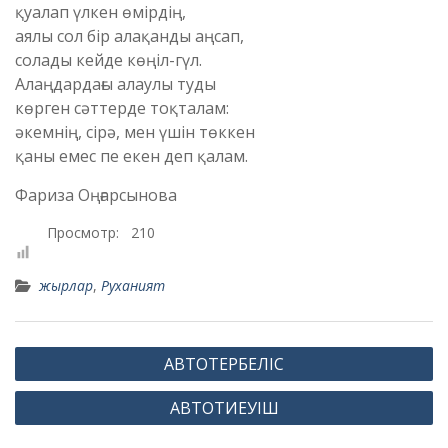
қуалап үлкен өмірдің,
аялы сол бір алақанды аңсап,
солады кейде көңіл-гүл.
Алаңдардағы алаулы туды
көрген сәттерде тоқталам:
әкемнің, сірә, мен үшін төккен
қаны емес пе екен деп қалам.
Фариза Оңғарсынова
Просмотр:
210
жырлар
,
Руханият
Навигация
АВТОТЕРБЕЛIС
по
АВТОТИЕУIШ
записям