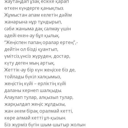
жаутаңдап ұзақ есікке қарап
өткен күндерге қанықпыз.
Жұмыстан апам келетін дәйім
жанарына нұр тұндырып,
сәби жаныма дақ салмау үшін
әдейі екен-ау бұл қылық.
“Жеңіспен папаң оралар ертең”,-
дейтін ол бізді қуантып,
үмітсіз,үнсіз жүруден, достар,
күту деген мың артық.
Жеттік-ау бір күн жеңіске біз де,
тойлады бүкіл халқымыз,
жеңістің күйі – ерліктің күйі
даланы кернеп шалқыды.
Алаулап тулар, алқызыл тулар,
жарқылдап жеңіс жұлдызы,
жан әкем бірақ оралмай кетті,
көре алмай кетті ұл-қызын.
Біз жүрміз бүгін шым-шытыр жолын