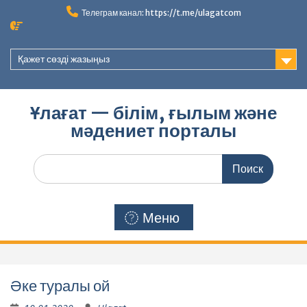
Перейти
Телеграм канал: https://t.me/ulagatcom
к
содержимому
Қажет сөзді жазыңыз
Ұлағат — білім, ғылым және
мәдениет порталы
Поиск
по:
Меню
Әке туралы ой