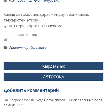
10.01.2020
Алия Тимуровна
Халыққа автомобильдердi жөндеу, техникалық
тексерiстен өткiзу
қызметтерiн көрсететiн мекеме.
Просмотр:
160
Ақпараттар
,
Сөздіктер
Навигация
Қырдағы қыс
по
АВТОСОҚА
записям
Добавить комментарий
Ваш адрес email не будет опубликован.
Обязательные поля
помечены
*