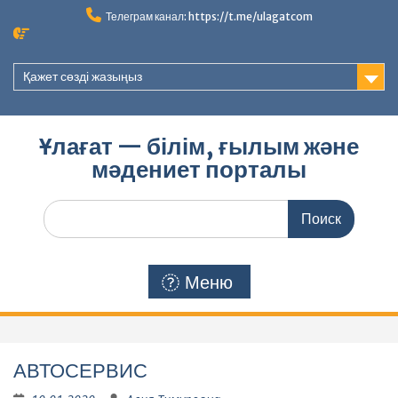
Перейти
Телеграм канал: https://t.me/ulagatcom
к
содержимому
Қажет сөзді жазыңыз
Ұлағат — білім, ғылым және
мәдениет порталы
Поиск
по:
Меню
АВТОСЕРВИС