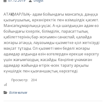
07.12.2019
Ulagat
АТАҚҚҰМАРЛЫҚ
— адам бойындағы мансапқа, даңққа
қызығушылық, өркөкіректік пен өзімшілдік қасиет.
Мансапқұмарлыққа ұқсас. А-қа шалдыққан адам өз
бойындағы іскерлік, білімділік, парасаттылық
қабілеттерінің бар-жоғымен санаспай, қалайда
жоғары атаққа, лауазымды қызметке қол жеткізуді
мақсат тұтады. Ол қызметі мен беделі жоғары
адамдар алдында өзін өзгелерден ерекше көрсету
үшін жағымпаздық жасайды. Көңіліне ұнамаған
адамдар жайында өтірік-өсек тарату арқылы
күншілдік пен қызғаншақтық көрсетеді.
Просмотр:
204
Білім-ғылым