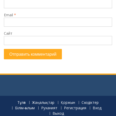
Email
*
Сайт
Тұлға
Жаңалықтар
Қоржын
Сөздіктер
Білім-ғылым
Руханият
Регистрация
Вход
Выход