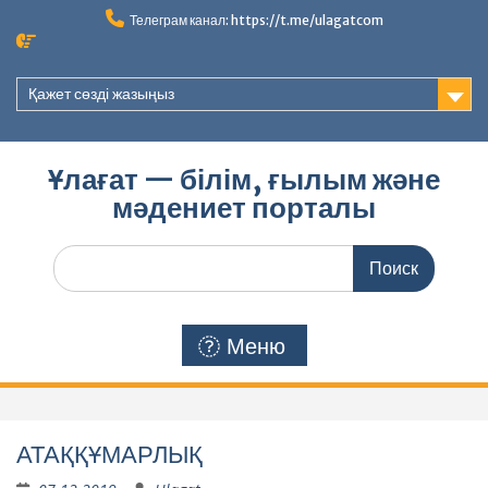
Перейти
Телеграм канал: https://t.me/ulagatcom
к
содержимому
Қажет сөзді жазыңыз
Ұлағат — білім, ғылым және
мәдениет порталы
Поиск
по:
Меню
АТАҚҚҰМАРЛЫҚ